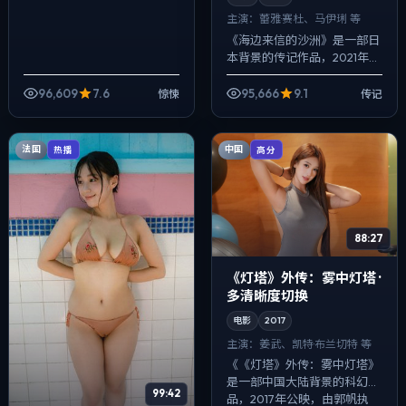
主演：
蕾雅·赛杜、马伊琍 等
《海边来信的沙洲》是一部日
本背景的传记作品，2021年公
映，由郭帆执导，蕾雅·赛杜、
马伊琍、提莫西·查拉梅等主
96,609
7.6
95,666
9.1
惊悚
传记
演。配乐克制，关键场面反而
以环境声...
法国
中国
热播
高分
88:27
《灯塔》外传：雾中灯塔 ·
多清晰度切换
电影
2017
主演：
姜武、凯特·布兰切特 等
《《灯塔》外传：雾中灯塔》
是一部中国大陆背景的科幻作
99:42
品，2017年公映，由郭帆执