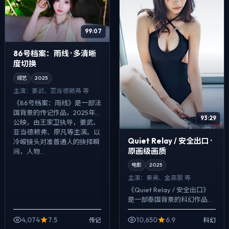
99:07
86号档案：雨线 · 多清晰
度切换
综艺
2025
主演：
姜武、亚当·德赖弗 等
《86号档案：雨线》是一部法
国背景的传记作品，2025年
93:29
公映，由王家卫执导，姜武、
亚当·德赖弗、廖凡等主演。以
Quiet Relay / 安全出口 ·
冷峻镜头对准普通人的抉择瞬
原画级画质
间，人物...
电影
2025
主演：
秦昊、金高银 等
《Quiet Relay / 安全出口》
是一部泰国背景的科幻作品，
2025年公映，由王家卫执
导，秦昊、金高银、周迅等主
4,074
7.5
10,650
6.9
传记
科幻
演。把城市当作角色来写，