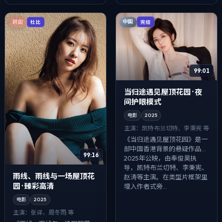
夜...
中国
韩国
完结
杜比
99:01
当归途遇见屋顶花园 · 夜
间护眼模式
电影
2025
主演：
凯特·布兰切特、李秉宪 等
《当归途遇见屋顶花园》是一
部中国香港背景的悬疑作品，
99:16
2025年公映，由奉俊昊执
导，凯特·布兰切特、李秉宪、
雨线、雨线与一场屋顶花
赵涛等主演。在类型片框架里
园 · 臻彩高清
埋入作者式旁...
电影
2025
主演：
张译、周冬雨 等