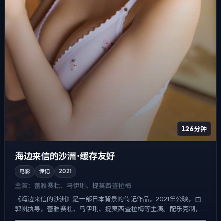
126分钟
海边来信的沙洲 · 缓存友好
电影
传记
2021
主演：
蕾雅·赛杜、马伊琍、提莫西·查拉梅
《海边来信的沙洲》是一部日本背景的传记作品，2021年公映，由
郭帆执导，蕾雅·赛杜、马伊琍、提莫西·查拉梅等主演。配乐克制，
关键场面反而以环境声托情绪，爱情线并不喧宾夺主，却成...