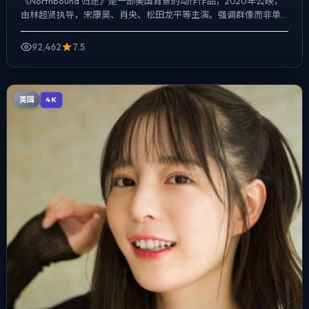
《Northbound 归途》是一部美国背景的动作作品，2020年公映，
由林超贤执导，宋康昊、肖央、松田龙平等主演。强调群像而非单
一英雄，配角线条同样完整，人物在道德灰区反复试...
92,462
7.5
英国
4K