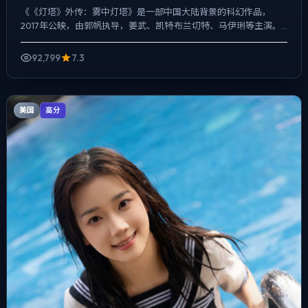
《《灯塔》外传：雾中灯塔》是一部中国大陆背景的科幻作品，
2017年公映，由郭帆执导，姜武、凯特·布兰切特、马伊琍等主演。
用双线叙事把过去与现在拧成一股绳，爱情线并不喧宾夺主，却...
92,799
7.3
美国
高分