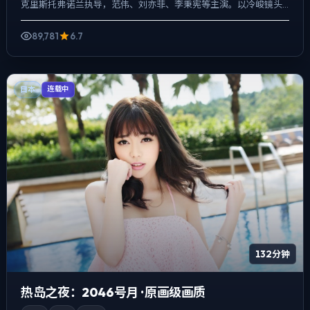
克里斯托弗·诺兰执导，范伟、刘亦菲、李秉宪等主演。以冷峻镜头
对准普通人的抉择瞬间，一场意外成为切口，牵出家庭、职...
89,781
6.7
日本
连载中
132分钟
热岛之夜：2046号月 · 原画级画质