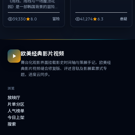
《雨线、雨线与一场屋顶花
园》是一部韩国背景的冒险作
品，2025年公映，由刁亦男
执导，张译、周冬雨、孔刘等
39,330
8.0
41,274
6.3
冒险
悬疑
主演。节奏先抑后扬，前半段
铺陈日常，后半...
欧美经典影片视频
舞台化观影界面挂载影史时间轴与策展手记，欧美经
典影片视频缝合修复版、评述音轨及影展套票式专
题，进度云同步。
浏览
放映厅
片单分区
人气榜单
今日上架
搜索