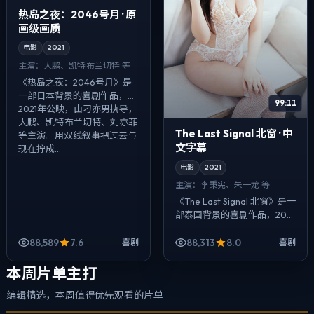
热岛之夜：2046号月 · 原
画级画质
电影
2021
主演：
大鹏、凯特·布兰切特 等
《热岛之夜：2046号月》是
一部日本背景的喜剧作品，
99:11
2021年公映，由刁亦男执导，
大鹏、凯特·布兰切特、刘亦菲
The Last Signal 北窗 · 中
等主演。用双线叙事把过去与
文字幕
现在拧成...
电影
2021
主演：
李秉宪、朱一龙 等
《The Last Signal 北窗》是一
部泰国背景的喜剧作品，2021
年公映，由毕赣执导，李秉
宪、朱一龙、黄政民等主演。
88,589
7.6
88,313
8.0
喜剧
喜剧
把城市当作角色来写，...
本周片单主打
编辑精选，本周值得优先观看的片单