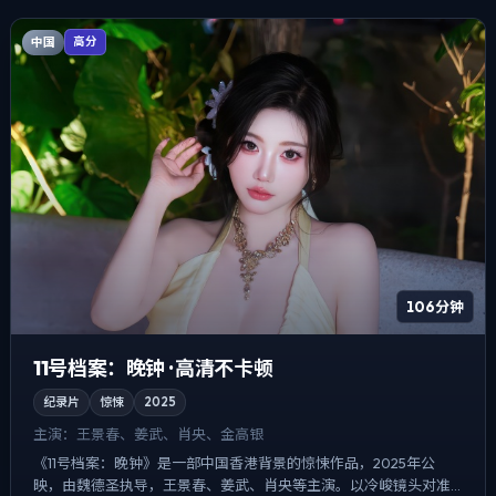
中国
高分
106分钟
11号档案：晚钟 · 高清不卡顿
纪录片
惊悚
2025
主演：
王景春、姜武、肖央、金高银
《11号档案：晚钟》是一部中国香港背景的惊悚作品，2025年公
映，由魏德圣执导，王景春、姜武、肖央等主演。以冷峻镜头对准