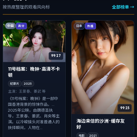
按热度整理的观看风向标
全部榜单 →
中国
高分
日本
热播
99:17
11号档案：晚钟 · 高清不卡
顿
纪录片
2025
主演：
王景春、姜武 等
《11号档案：晚钟》是一部中
国香港背景的惊悚作品，
99:15
2025年公映，由魏德圣执
导，王景春、姜武、肖央等主
海边来信的沙洲 · 缓存友
演。以冷峻镜头对准普通人的
好
抉择瞬间，人物在...
电影
2021