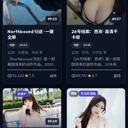
99:03
89:57
Northbound 归途 · 一键
26号档案：西岸 · 高清不
全屏
卡顿
电影
2020
电影
2018
主演：
宋康昊、肖央 等
主演：
范伟、刘亦菲 等
《Northbound 归途》是一部
《26号档案：西岸》是一部英
美国背景的动作作品，2020
国背景的冒险作品，2018年公
年公映，由林超贤执导，宋康
映，由克里斯托弗·诺兰执导，
昊、肖央、松田龙平等主演。
范伟、刘亦菲、李秉宪等主
92,462
7.5
89,781
6.7
动作
冒险
强调群像而非单一英雄，配角
演。以冷峻镜头对准普通人的
线...
抉择瞬间...
泰国
日本
导演剪辑版
连载中
99:09