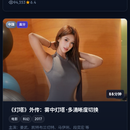
94,353
6.4
中国
高分
88分钟
《灯塔》外传：雾中灯塔 · 多清晰度切换
电影
科幻
2017
主演：
姜武、凯特·布兰切特、马伊琍、段奕宏 等