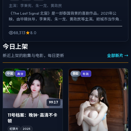
主演：
李秉宪、朱一龙、黄政民
《The Last Signal 北窗》是一部泰国背景的喜剧作品，2021年公
映，由毕赣执导，李秉宪、朱一龙、黄政民等主演。把城市当作角
色来写，夜景与雨声贯穿全片，动作戏服务于...
88,313
8.0
今日上架
新近上架的剧集与电影，每日更新
全部新片 →
中国
泰国
高分
杜比
99:17
11号档案：晚钟 · 高清不卡
顿
纪录片
2025