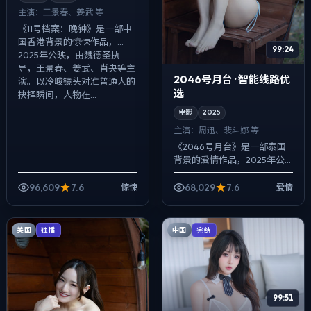
主演：
王景春、姜武 等
《11号档案：晚钟》是一部中
国香港背景的惊悚作品，
99:24
2025年公映，由魏德圣执
导，王景春、姜武、肖央等主
2046号月台 · 智能线路优
演。以冷峻镜头对准普通人的
选
抉择瞬间，人物在...
电影
2025
主演：
周迅、裴斗娜 等
《2046号月台》是一部泰国
背景的爱情作品，2025年公
映，由贾樟柯执导，周迅、裴
斗娜、孔刘等主演。配乐克
96,609
7.6
68,029
7.6
惊悚
爱情
制，关键场面反而以环境声托
情绪，冲突并...
美国
中国
独播
完结
99:51