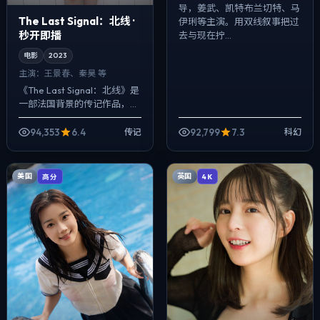
导，姜武、凯特·布兰切特、马
The Last Signal：北线 ·
伊琍等主演。用双线叙事把过
秒开即播
去与现在拧...
电影
2023
主演：
王景春、秦昊 等
《The Last Signal：北线》是
一部法国背景的传记作品，
2023年公映，由毕赣执导，
王景春、秦昊、白宇等主演。
94,353
6.4
92,799
7.3
传记
科幻
把城市当作角色来写，夜景...
美国
英国
高分
4K