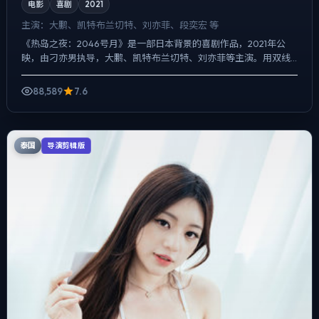
电影
喜剧
2021
主演：
大鹏、凯特·布兰切特、刘亦菲、段奕宏 等
《热岛之夜：2046号月》是一部日本背景的喜剧作品，2021年公
映，由刁亦男执导，大鹏、凯特·布兰切特、刘亦菲等主演。用双线
叙事把过去与现在拧成一股绳，冲突并非来自夸张奇观，而...
88,589
7.6
泰国
导演剪辑版