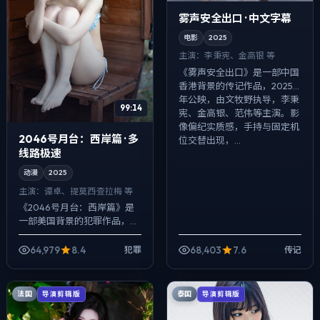
雾声安全出口 · 中文字幕
电影
2025
主演：
李秉宪、金高银 等
《雾声安全出口》是一部中国
香港背景的传记作品，2025
年公映，由文牧野执导，李秉
99:14
宪、金高银、范伟等主演。影
像偏纪实质感，手持与固定机
2046号月台：西岸篇 · 多
位交替出现，...
线路极速
动漫
2025
主演：
谭卓、提莫西·查拉梅 等
《2046号月台：西岸篇》是
一部美国背景的犯罪作品，
2025年公映，由克里斯托弗·
诺兰执导，谭卓、提莫西·查拉
64,979
8.4
68,403
7.6
犯罪
传记
梅、大鹏等主演。用双线叙事
把过去与...
法国
泰国
导演剪辑版
导演剪辑版